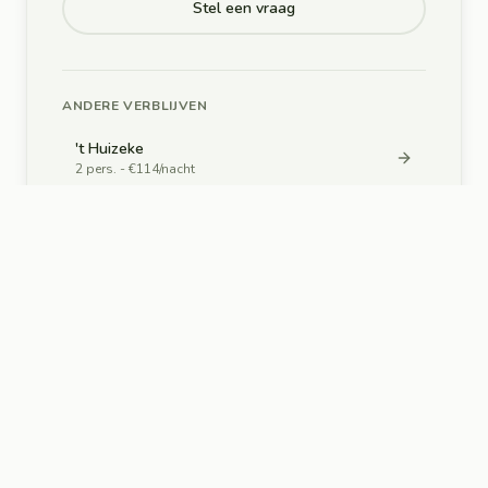
Stel een vraag
ANDERE VERBLIJVEN
't Huizeke
2
pers. - €
114
/nacht
De Hooizolder
6
pers. - €
299
/nacht